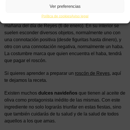
honor al dios romano Saturno.
Ver preferencias
Política de cookies
Aviso legal
Hoy en día es muy típico tomarlo para desayunar en la
mañana del día de Reyes (6 de enero). En su interior se
suelen esconder diversos objetos, normalmente uno con
una connotación positiva (desde figuritas hasta dinero), y
otro con una connotación negativa, normalmente un haba.
La costumbre marca que quien encuentra el haba, tendrá
que pagar el roscón.
Si quieres aprender a preparar un
roscón de Reyes
, aquí
te dejamos la receta.
Existen muchos
dulces navideños
que tienen al aceite de
oliva como protagonista inédito de las mismas. Con este
ingrediente no solo lograrás triunfar en estas fiestas, sino
que también cuidarás de tu salud y de la salud de todos
aquellos a los que amas.