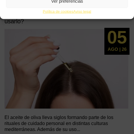
Ver preferencias
Política de cookies
Aviso legal
Aceite de oliva para el cuero cabelludo ¿cómo
usarlo?
05
AGO | 26
El aceite de oliva lleva siglos formando parte de los
rituales de cuidado personal en distintas culturas
mediterráneas. Además de su uso...