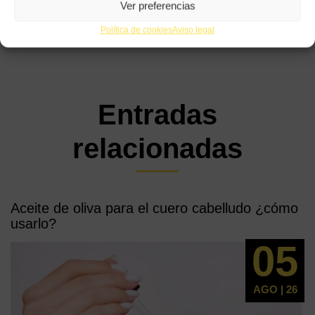
Ver preferencias
Política de cookies
Aviso legal
Entradas
relacionadas
Aceite de oliva para el cuero cabelludo ¿cómo
usarlo?
05
AGO | 26